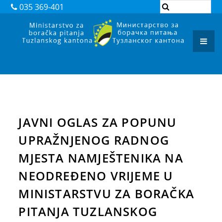
DOKUMENTI
035 369-401
ZAKONI
PODZAKONSKI AKTI
REGISTAR ADMINISTRATIVNIH POSTUPAKA
ARHIVA
JAVNI POZIVI I OBAVJEŠTENJA
JAVNI OGLAS ZA POPUNU
JAVNE NABAVKE
UPRAŽNJENOG RADNOG
MJESTA NAMJEŠTENIKA NA
KONTAKT
NEODREĐENO VRIJEME U
MINISTARSTVU ZA BORAČKA
PITANJA TUZLANSKOG