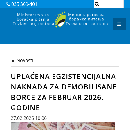
DOKUMENTI
035 369-401
ZAKONI
PODZAKONSKI AKTI
REGISTAR ADMINISTRATIVNIH POSTUPAKA
ARHIVA
Novosti
JAVNI POZIVI I OBAVJEŠTENJA
UPLAĆENA EGZISTENCIJALNA
JAVNE NABAVKE
NAKNADA ZA DEMOBILISANE
KONTAKT
BORCE ZA FEBRUAR 2026.
GODINE
27.02.2026 10:06