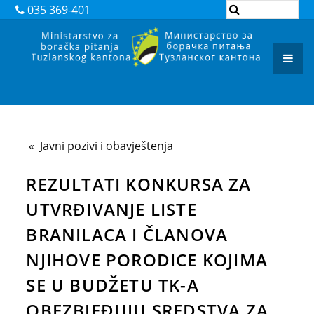
DOKUMENTI
035 369-401
ZAKONI
PODZAKONSKI AKTI
REGISTAR ADMINISTRATIVNIH POSTUPAKA
ARHIVA
Javni pozivi i obavještenja
JAVNI POZIVI I OBAVJEŠTENJA
REZULTATI KONKURSA ZA
JAVNE NABAVKE
UTVRĐIVANJE LISTE
KONTAKT
BRANILACA I ČLANOVA
NJIHOVE PORODICE KOJIMA
SE U BUDŽETU TK-A
OBEZBJEĐUJU SREDSTVA ZA