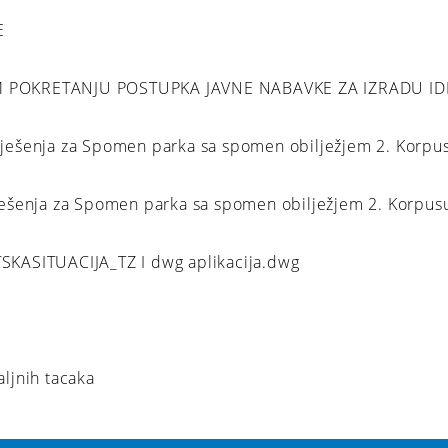
E
 POKRETANJU POSTUPKA JAVNE NABAVKE ZA IZRADU ID
 rješenja za Spomen parka sa spomen obilježjem 2. Korpu
rješenja za Spomen parka sa spomen obilježjem 2. Korpus
KASITUACIJA_TZ I dwg aplikacija.dwg
aljnih tacaka