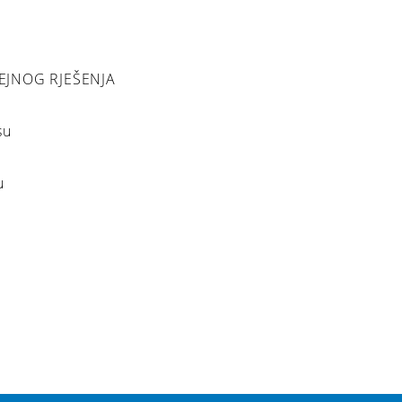
EJNOG RJEŠENJA
su
u