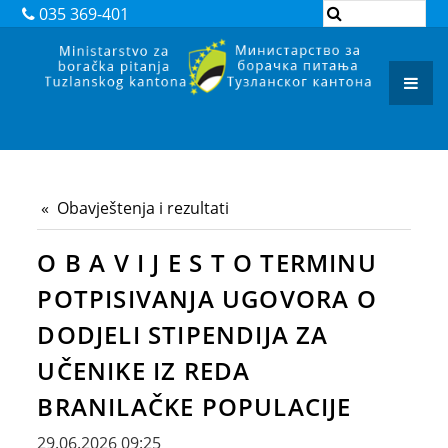
DOKUMENTI
035 369-401
ZAKONI
PODZAKONSKI AKTI
REGISTAR ADMINISTRATIVNIH POSTUPAKA
ARHIVA
Obavještenja i rezultati
JAVNI POZIVI I OBAVJEŠTENJA
O B A V I J E S T O TERMINU
JAVNE NABAVKE
POTPISIVANJA UGOVORA O
KONTAKT
DODJELI STIPENDIJA ZA
UČENIKE IZ REDA
BRANILAČKE POPULACIJE
29.06.2026 09:25