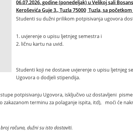
06.07.2026. godine (ponedeljak) u Velikoj sali Bosa
Keroševića Guje 3., Tuzla 75000
Tuzla, sa početkom u
Studenti su dužni prilikom potpisivanja ugovora dost
uvjerenje o upisu ljetnjeg semestra i
ličnu kartu na uvid.
Studenti koji ne dostave uvjerenje o upisu ljetnjeg s
Ugovora o dodjeli stipendija.
stupe potpisivanju Ugovora, isključivo uz dostavljeni pism
 o zakazanom terminu za polaganje ispita, itd), moći će nak
broj računa, dužni su isto dostaviti.