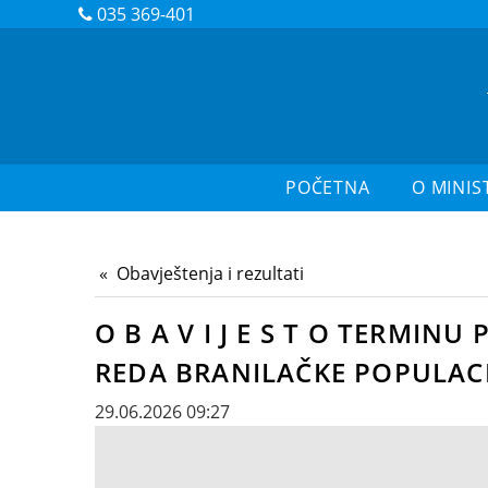
035 369-401
POČETNA
O MINIS
Obavještenja i rezultati
O B A V I J E S T O TERMIN
REDA BRANILAČKE POPULACI
29.06.2026 09:27