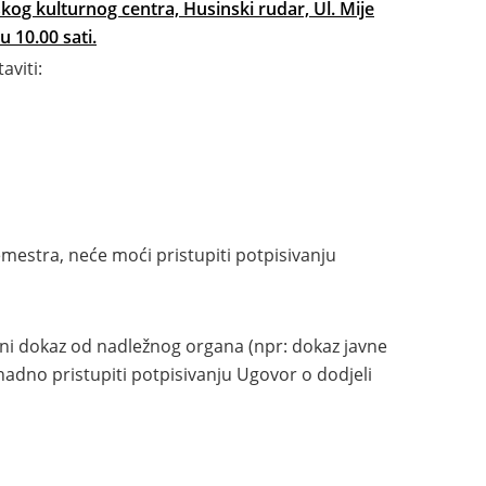
nskog kulturnog centra,
Husinski rudar,
Ul.
Mije
 10.00 sati.
aviti:
emestra, neće moći pristupiti potpisivanju
eni dokaz od nadležnog organa (npr: dokaz javne
nadno pristupiti potpisivanju Ugovor o dodjeli