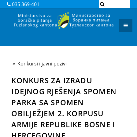
DOKUMENTI
035 369-401
ZAKONI
PODZAKONSKI AKTI
REGISTAR ADMINISTRATIVNIH POSTUPAKA
ARHIVA
Konkursi i javni pozivi
JAVNI POZIVI I OBAVJEŠTENJA
KONKURS ZA IZRADU
JAVNE NABAVKE
IDEJNOG RJEŠENJA SPOMEN
KONTAKT
PARKA SA SPOMEN
OBILJEŽJEM 2. KORPUSU
ARMIJE REPUBLIKE BOSNE I
HERCEGOVINE