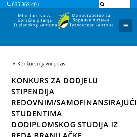
DOKUMENTI
035 369-401
ZAKONI
PODZAKONSKI AKTI
REGISTAR ADMINISTRATIVNIH POSTUPAKA
ARHIVA
Konkursi i javni pozivi
JAVNI POZIVI I OBAVJEŠTENJA
KONKURS ZA DODJELU
JAVNE NABAVKE
STIPENDIJA
KONTAKT
REDOVNIM/SAMOFINANSIRAJUĆ
STUDENTIMA
DODIPLOMSKOG STUDIJA IZ
REDA BRANILAČKE