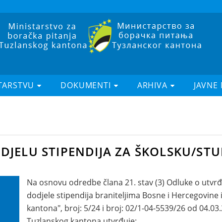
TARSTVU
DOKUMENTI
ARHIVA
JAVNE
DJELU STIPENDIJA ZA ŠKOLSKU/STU
Na osnovu odredbe člana 21. stav (3) Odluke o utvrđiv
dodjele stipendija braniteljima Bosne i Hercegovine 
kantona", broj: 5/24 i broj: 02/1-04-5539/26 od 04.03
Tuzlanskog kantona utvrđuje: