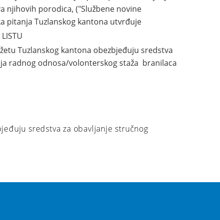
va njihovih porodica, ("Službene novine
čka pitanja Tuzlanskog kantona utvrđuje
LISTU
udžetu Tuzlanskog kantona obezbjeđuju sredstva
nja radnog odnosa/volonterskog staža branilaca
jeđuju sredstva za obavljanje stručnog