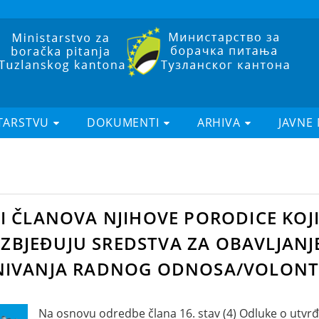
TARSTVU
DOKUMENTI
ARHIVA
JAVNE
I ČLANOVA NJIHOVE PORODICE KOJ
BJEĐUJU SREDSTVA ZA OBAVLJANJ
SNIVANJA RADNOG ODNOSA/VOLONT
Na osnovu odredbe člana 16. stav (4) Odluke o utvrđiv