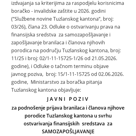
izdvajanja sa kriterijima za raspodjelu korisnicima
boračko - invalidske zaštite u 2026. godini
(“Službene novine Tuzlanskog kantona“, broj:
03/26), člana 23. Odluke o ostvarivanju prava na
finansijska sredstva za samozapošljavanje i
zapošljavanje branilaca i članova njihovih
porodica na području Tuzlanskog kantona, broj:
11/25 i broj: 02/1-11-15725-1/26 od 21.05.2026.
godine), i Odluke o tačnom terminu objave
javnog poziva, broj: 15/1-11-15725 od 02.06.2026.
godine, Ministarstvo za boračka pitanja
Tuzlanskog kantona objavljuje:
J A V N I P O Z I V
za podnošenje prijava branilaca i članova njihove
porodice Tuzlanskog kantona u svrhu
ostvarivanja finansijskih sredstava
za
SAMOZAPOŠLJAVANJE