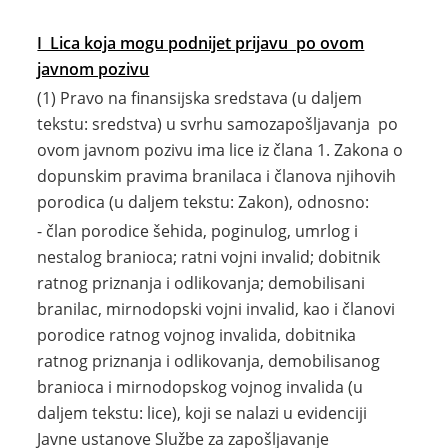
I Lica koja mogu podnijet prijavu po ovom
javnom pozivu
(1) Pravo na finansijska sredstava (u daljem
tekstu: sredstva) u svrhu samozapošljavanja po
ovom javnom pozivu ima lice iz člana 1. Zakona o
dopunskim pravima branilaca i članova njihovih
porodica (u daljem tekstu: Zakon), odnosno:
- član porodice šehida, poginulog, umrlog i
nestalog branioca; ratni vojni invalid; dobitnik
ratnog priznanja i odlikovanja; demobilisani
branilac, mirnodopski vojni invalid, kao i članovi
porodice ratnog vojnog invalida, dobitnika
ratnog priznanja i odlikovanja, demobilisanog
branioca i mirnodopskog vojnog invalida (u
daljem tekstu: lice), koji se nalazi u evidenciji
Javne ustanove Službe za zapošljavanje