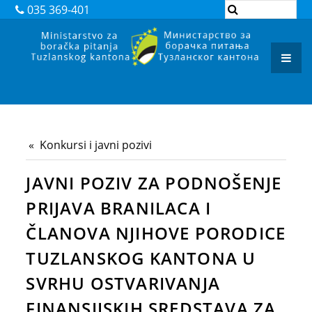
DOKUMENTI
035 369-401
ZAKONI
PODZAKONSKI AKTI
REGISTAR ADMINISTRATIVNIH POSTUPAKA
ARHIVA
Konkursi i javni pozivi
JAVNI POZIVI I OBAVJEŠTENJA
JAVNI POZIV ZA PODNOŠENJE
JAVNE NABAVKE
PRIJAVA BRANILACA I
KONTAKT
ČLANOVA NJIHOVE PORODICE
TUZLANSKOG KANTONA U
SVRHU OSTVARIVANJA
FINANSIJSKIH SREDSTAVA ZA