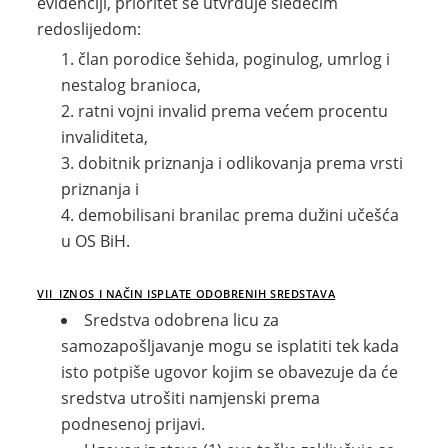
evidenciji, prioritet se utvrđuje sledećim
redoslijedom:
član porodice šehida, poginulog, umrlog i
nestalog branioca,
ratni vojni invalid prema većem procentu
invaliditeta,
dobitnik priznanja i odlikovanja prema vrsti
priznanja i
demobilisani branilac prema dužini učešća
u OS BiH.
VII IZNOS I NAČIN ISPLATE ODOBRENIH SREDSTAVA
Sredstva odobrena licu za
samozapošljavanje mogu se isplatiti tek kada
isto potpiše ugovor kojim se obavezuje da će
sredstva utrošiti namjenski prema
podnesenoj prijavi.