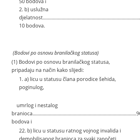
50 bodova i
b) uslužna
djelatnost..............................................................................
10 bodova.
(Bodovi po osnovu branilačkog statusa)
(1) Bodovi po osnovu branilačkog statusa,
pripadaju na način kako slijedi:
a) licu u statusu člana porodice šehida,
poginulog,
umrlog i nestalog
branioca...................................................................................
bodova i
b) licu u statusu ratnog vojnog invalida i
demobilisanog branioca za svaki započeti