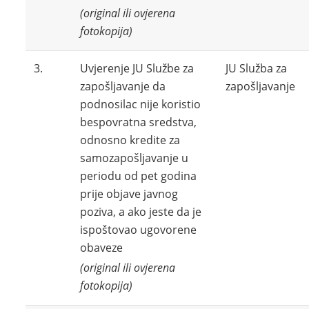
(original ili ovjerena
fotokopija)
3.
Uvjerenje JU Službe za
JU Služba za
zapošljavanje da
zapošljavanje
podnosilac nije koristio
bespovratna sredstva,
odnosno kredite za
samozapošljavanje u
periodu od pet godina
prije objave javnog
poziva, a ako jeste da je
ispoštovao ugovorene
obaveze
(original ili ovjerena
fotokopija)