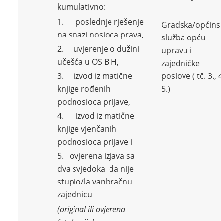
kumulativno:
1. poslednje rješenje
Gradska/općins
na snazi nosioca prava,
služba opću
2. uvjerenje o dužini
upravu i
učešća u OS BiH,
zajedničke
3. izvod iz matične
poslove ( tč. 3., 4
knjige rođenih
5.)
podnosioca prijave,
4. izvod iz matične
knjige vjenčanih
podnosioca prijave i
5. ovjerena izjava sa
dva svjedoka da nije
stupio/la vanbračnu
zajednicu
(original ili ovjerena