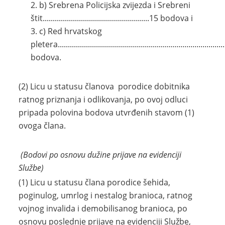
b) Srebrena Policijska zvijezda i Srebreni
štit.....................................................15 bodova i
c) Red hrvatskog
pletera.................................................................................
bodova.
(2) Licu u statusu članova porodice dobitnika
ratnog priznanja i odlikovanja, po ovoj odluci
pripada polovina bodova utvrđenih stavom (1)
ovoga člana.
(Bodovi po osnovu dužine prijave na evidenciji
Službe)
(1) Licu u statusu člana porodice šehida,
poginulog, umrlog i nestalog branioca, ratnog
vojnog invalida i demobilisanog branioca, po
osnovu poslednje prijave na evidenciji Službe,