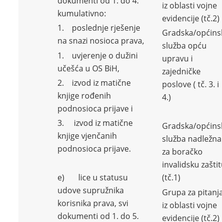
dokumenti od 1. do 4.
iz oblasti vojne
kumulativno:
evidencije (tč.2)
1. poslednje rješenje
Gradska/općins
na snazi nosioca prava,
služba opću
1. uvjerenje o dužini
upravu i
učešća u OS BiH,
zajedničke
2. izvod iz matične
poslove ( tč. 3. i
knjige rođenih
4.)
podnosioca prijave i
3. izvod iz matične
Gradska/općins
knjige vjenčanih
služba nadležna
podnosioca prijave.
za boračko
invalidsku zašti
e) lice u statusu
(tč.1)
udove supružnika
Grupa za pitanj
korisnika prava, svi
iz oblasti vojne
dokumenti od 1. do 5.
evidencije (tč.2)