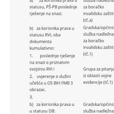
a) za korisnika prava u
služba nadležna
statusu, PŠ-PB poslednje
za boračko
rješenje na snazi.
invalidsku zašti
(tč.a)
Gradska/općins
b) za korisnika prava u
služba nadležna
statusu RVI, oba
za boračko
dokumenta
invalidsku zašti
kumulativno:
(tč.1)
1. poslednje rješenje
na snazi o priznatom
svojstvu RVI i
Grupa za pitanj
iz oblasti vojne
2. uvjerenje o dužini
evidencije (tč.1)
učešća u OS BIH FMB 3
obrazac.
3.
b) za korisnika prava u
Gradska/općins
u statusu DB:
služba nadležna