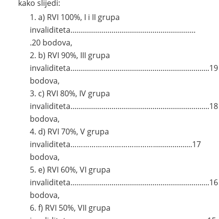
kako slijedi:
a) RVI 100%, I i II grupa
invaliditeta................................................................
.20 bodova,
b) RVI 90%, III grupa
invaliditeta.......................................................................19
bodova,
c) RVI 80%, IV grupa
invaliditeta.......................................................................18
bodova,
d) RVI 70%, V grupa
invaliditeta…………………………………....................17
bodova,
e) RVI 60%, VI grupa
invaliditeta.......................................................................16
bodova,
f) RVI 50%, VII grupa