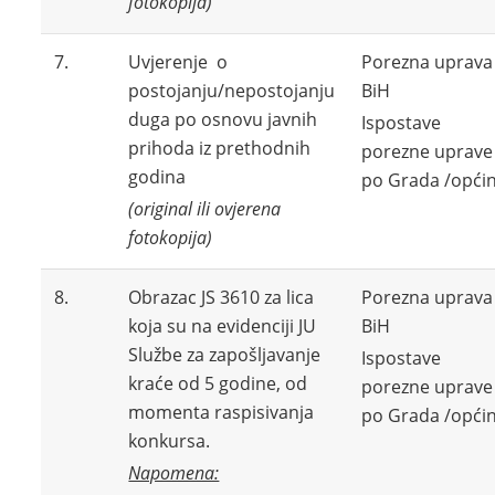
fotokopija)
7.
Uvjerenje o
Porezna uprava
postojanju/nepostojanju
BiH
duga po osnovu javnih
Ispostave
prihoda iz prethodnih
porezne uprave
godina
po Grada /opći
(original ili ovjerena
fotokopija)
8.
Obrazac JS 3610 za lica
Porezna uprava
koja su na evidenciji JU
BiH
Službe za zapošljavanje
Ispostave
kraće od 5 godine, od
porezne uprave
momenta raspisivanja
po Grada /opći
konkursa.
Napomena: