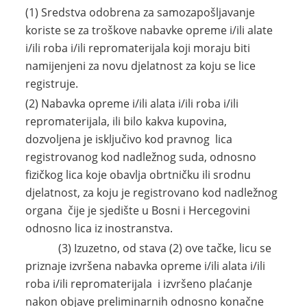
(1) Sredstva odobrena za samozapošljavanje
koriste se za troškove nabavke opreme i/ili alate
i/ili roba i/ili repromaterijala koji moraju biti
namijenjeni za novu djelatnost za koju se lice
registruje.
(2) Nabavka opreme i/ili alata i/ili roba i/ili
repromaterijala, ili bilo kakva kupovina,
dozvoljena je isključivo kod pravnog lica
registrovanog kod nadležnog suda, odnosno
fizičkog lica koje obavlja obrtničku ili srodnu
djelatnost, za koju je registrovano kod nadležnog
organa čije je sjedište u Bosni i Hercegovini
odnosno lica iz inostranstva.
(3) Izuzetno, od stava (2) ove tačke, licu se
priznaje izvršena nabavka opreme i/ili alata i/ili
roba i/ili repromaterijala i izvršeno plaćanje
nakon objave preliminarnih odnosno konačne