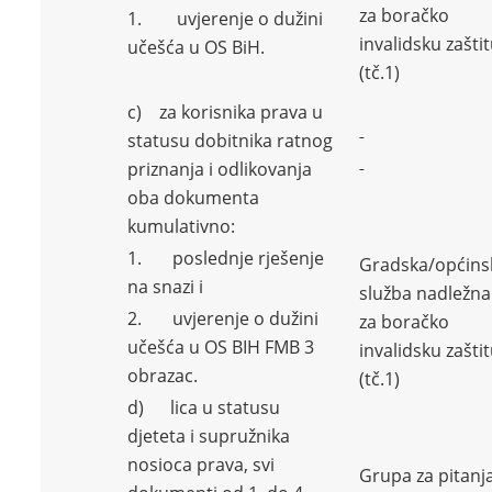
za boračko
1. uvjerenje o dužini
invalidsku zašti
učešća u OS BiH.
(tč.1)
c) za korisnika prava u
statusu dobitnika ratnog
priznanja i odlikovanja
oba dokumenta
kumulativno:
1. poslednje rješenje
Gradska/općins
na snazi i
služba nadležna
2. uvjerenje o dužini
za boračko
učešća u OS BIH FMB 3
invalidsku zašti
obrazac.
(tč.1)
d) lica u statusu
djeteta i supružnika
nosioca prava, svi
Grupa za pitanj