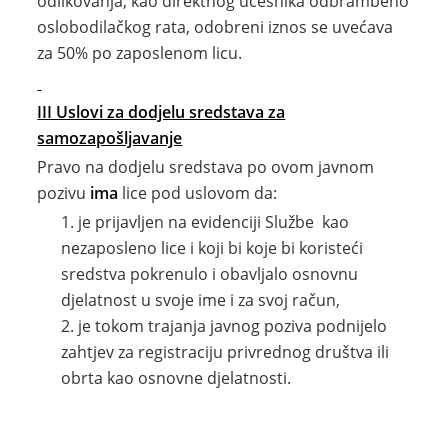
odlikovanja, kao direktnog učesnika odbrambeno
oslobodilačkog rata, odobreni iznos se uvećava
za 50% po zaposlenom licu.
III Uslovi za dodjelu sredstava
za
samozapošljavanje
Pravo na dodjelu sredstava po ovom javnom
pozivu
ima
lice pod uslovom da:
je prijavljen na evidenciji Službe kao
nezaposleno lice i koji bi koje bi koristeći
sredstva pokrenulo i obavljalo osnovnu
djelatnost u svoje ime i za svoj račun,
je tokom trajanja javnog poziva podnijelo
zahtjev za registraciju privrednog društva ili
obrta kao osnovne djelatnosti.