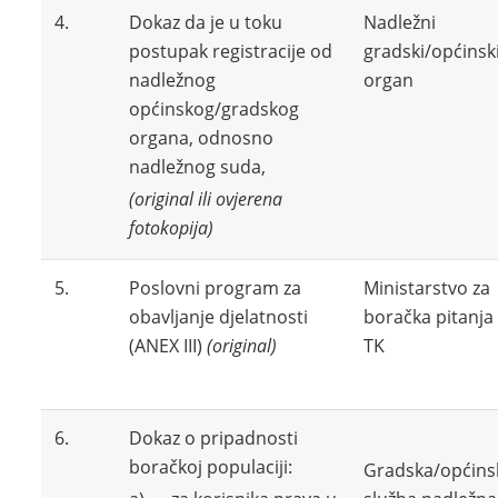
4.
Dokaz da je u toku
Nadležni
postupak registracije od
gradski/općinsk
nadležnog
organ
općinskog/gradskog
organa, odnosno
nadležnog suda,
(original ili ovjerena
fotokopija)
5.
Poslovni program za
Ministarstvo za
obavljanje djelatnosti
boračka pitanja
(ANEX III)
(original)
TK
6.
Dokaz o pripadnosti
boračkoj populaciji:
Gradska/općins