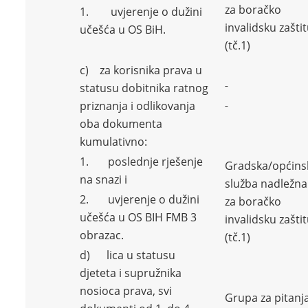
za boračko
1. uvjerenje o dužini
invalidsku zašti
učešća u OS BiH.
(tč.1)
c) za korisnika prava u
statusu dobitnika ratnog
priznanja i odlikovanja
oba dokumenta
kumulativno:
1. poslednje rješenje
Gradska/općins
na snazi i
služba nadležna
2. uvjerenje o dužini
za boračko
učešća u OS BIH FMB 3
invalidsku zašti
obrazac.
(tč.1)
d) lica u statusu
djeteta i supružnika
nosioca prava, svi
Grupa za pitanj