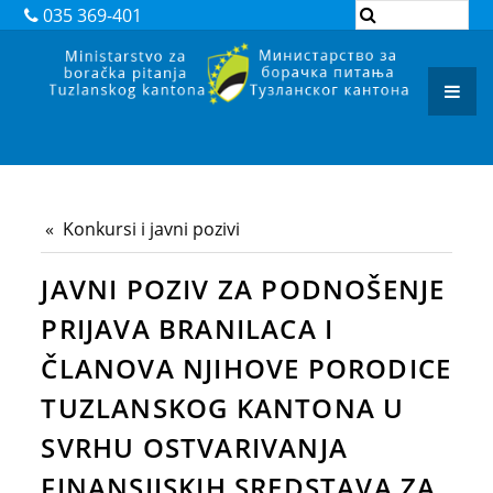
DOKUMENTI
035 369-401
ZAKONI
PODZAKONSKI AKTI
REGISTAR ADMINISTRATIVNIH POSTUPAKA
ARHIVA
Konkursi i javni pozivi
JAVNI POZIVI I OBAVJEŠTENJA
JAVNI POZIV ZA PODNOŠENJE
JAVNE NABAVKE
PRIJAVA BRANILACA I
KONTAKT
ČLANOVA NJIHOVE PORODICE
TUZLANSKOG KANTONA U
SVRHU OSTVARIVANJA
FINANSIJSKIH SREDSTAVA ZA