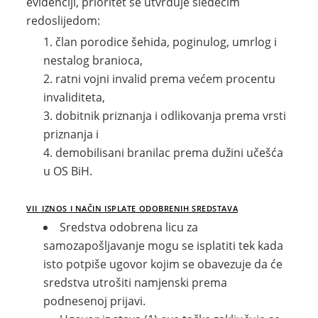
evidenciji, prioritet se utvrđuje sledećim
redoslijedom:
član porodice šehida, poginulog, umrlog i
nestalog branioca,
ratni vojni invalid prema većem procentu
invaliditeta,
dobitnik priznanja i odlikovanja prema vrsti
priznanja i
demobilisani branilac prema dužini učešća
u OS BiH.
VII IZNOS I NAČIN ISPLATE ODOBRENIH SREDSTAVA
Sredstva odobrena licu za
samozapošljavanje mogu se isplatiti tek kada
isto potpiše ugovor kojim se obavezuje da će
sredstva utrošiti namjenski prema
podnesenoj prijavi.