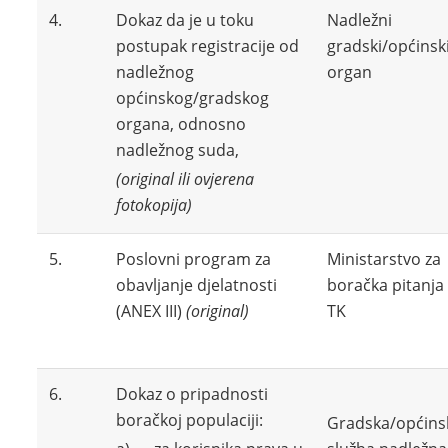
4.
Dokaz da je u toku
Nadležni
postupak registracije od
gradski/općinsk
nadležnog
organ
općinskog/gradskog
organa, odnosno
nadležnog suda,
(original ili ovjerena
fotokopija)
5.
Poslovni program za
Ministarstvo za
obavljanje djelatnosti
boračka pitanja
(ANEX III)
(original)
TK
6.
Dokaz o pripadnosti
boračkoj populaciji:
Gradska/općins