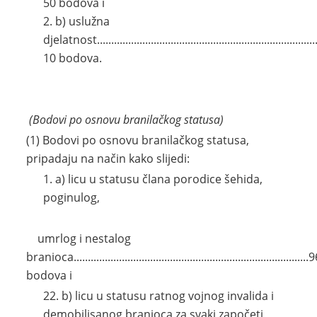
50 bodova i
b) uslužna
djelatnost..............................................................................
10 bodova.
(Bodovi po osnovu branilačkog statusa)
(1) Bodovi po osnovu branilačkog statusa,
pripadaju na način kako slijedi:
a) licu u statusu člana porodice šehida,
poginulog,
umrlog i nestalog
branioca...................................................................................
bodova i
b) licu u statusu ratnog vojnog invalida i
demobilisanog branioca za svaki započeti