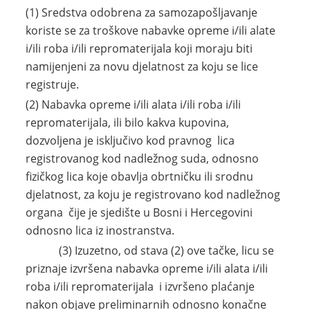
(1) Sredstva odobrena za samozapošljavanje
koriste se za troškove nabavke opreme i/ili alate
i/ili roba i/ili repromaterijala koji moraju biti
namijenjeni za novu djelatnost za koju se lice
registruje.
(2) Nabavka opreme i/ili alata i/ili roba i/ili
repromaterijala, ili bilo kakva kupovina,
dozvoljena je isključivo kod pravnog lica
registrovanog kod nadležnog suda, odnosno
fizičkog lica koje obavlja obrtničku ili srodnu
djelatnost, za koju je registrovano kod nadležnog
organa čije je sjedište u Bosni i Hercegovini
odnosno lica iz inostranstva.
(3) Izuzetno, od stava (2) ove tačke, licu se
priznaje izvršena nabavka opreme i/ili alata i/ili
roba i/ili repromaterijala i izvršeno plaćanje
nakon objave preliminarnih odnosno konačne