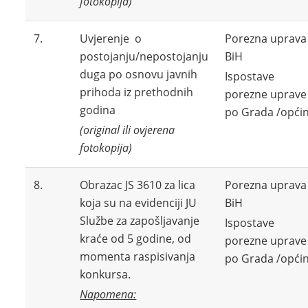
fotokopija)
7.
Uvjerenje o
Porezna uprava
postojanju/nepostojanju
BiH
duga po osnovu javnih
Ispostave
prihoda iz prethodnih
porezne uprave
godina
po Grada /opći
(original ili ovjerena
fotokopija)
8.
Obrazac JS 3610 za lica
Porezna uprava
koja su na evidenciji JU
BiH
Službe za zapošljavanje
Ispostave
kraće od 5 godine, od
porezne uprave
momenta raspisivanja
po Grada /opći
konkursa.
Napomena: