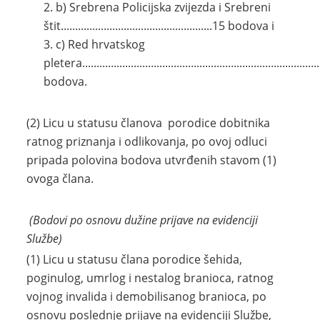
b) Srebrena Policijska zvijezda i Srebreni
štit.....................................................15 bodova i
c) Red hrvatskog
pletera.................................................................................
bodova.
(2) Licu u statusu članova porodice dobitnika
ratnog priznanja i odlikovanja, po ovoj odluci
pripada polovina bodova utvrđenih stavom (1)
ovoga člana.
(Bodovi po osnovu dužine prijave na evidenciji
Službe)
(1) Licu u statusu člana porodice šehida,
poginulog, umrlog i nestalog branioca, ratnog
vojnog invalida i demobilisanog branioca, po
osnovu poslednje prijave na evidenciji Službe,