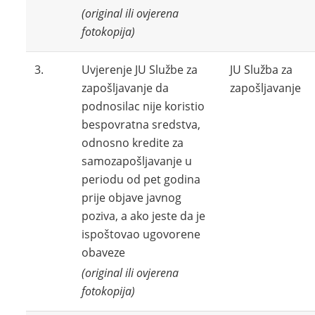
(original ili ovjerena
fotokopija)
3.
Uvjerenje JU Službe za
JU Služba za
zapošljavanje da
zapošljavanje
podnosilac nije koristio
bespovratna sredstva,
odnosno kredite za
samozapošljavanje u
periodu od pet godina
prije objave javnog
poziva, a ako jeste da je
ispoštovao ugovorene
obaveze
(original ili ovjerena
fotokopija)