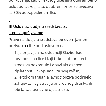
odlikovanja, kao direktnog učesnika odbrambeno
oslobodilačkog rata, odobreni iznos se uvećava
za 50% po zaposlenom licu.
III Uslovi za dodjelu sredstava
za
samozapošljavanje
Pravo na dodjelu sredstava po ovom javnom
pozivu
ima
lice pod uslovom da:
je prijavljen na evidenciji Službe kao
nezaposleno lice i koji bi koje bi koristeći
sredstva pokrenulo i obavljalo osnovnu
djelatnost u svoje ime i za svoj račun,
je tokom trajanja javnog poziva podnijelo
zahtjev za registraciju privrednog društva ili
obrta kao osnovne djelatnosti.