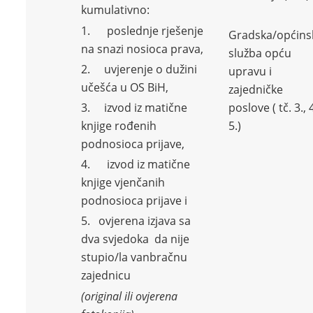
kumulativno:
1. poslednje rješenje
Gradska/općins
na snazi nosioca prava,
služba opću
2. uvjerenje o dužini
upravu i
učešća u OS BiH,
zajedničke
3. izvod iz matične
poslove ( tč. 3., 4
knjige rođenih
5.)
podnosioca prijave,
4. izvod iz matične
knjige vjenčanih
podnosioca prijave i
5. ovjerena izjava sa
dva svjedoka da nije
stupio/la vanbračnu
zajednicu
(original ili ovjerena