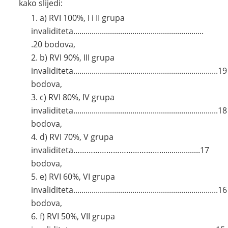
kako slijedi:
a) RVI 100%, I i II grupa
invaliditeta................................................................
.20 bodova,
b) RVI 90%, III grupa
invaliditeta.......................................................................19
bodova,
c) RVI 80%, IV grupa
invaliditeta.......................................................................18
bodova,
d) RVI 70%, V grupa
invaliditeta…………………………………....................17
bodova,
e) RVI 60%, VI grupa
invaliditeta.......................................................................16
bodova,
f) RVI 50%, VII grupa