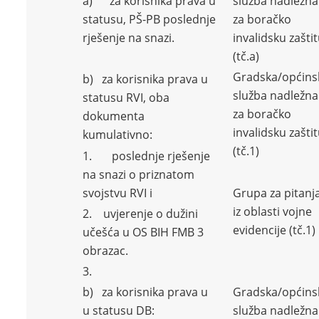
a) za korisnika prava u
služba nadležna
statusu, PŠ-PB poslednje
za boračko
rješenje na snazi.
invalidsku zašti
(tč.a)
Gradska/općins
b) za korisnika prava u
služba nadležna
statusu RVI, oba
za boračko
dokumenta
invalidsku zašti
kumulativno:
(tč.1)
1. poslednje rješenje
na snazi o priznatom
svojstvu RVI i
Grupa za pitanj
iz oblasti vojne
2. uvjerenje o dužini
evidencije (tč.1)
učešća u OS BIH FMB 3
obrazac.
3.
b) za korisnika prava u
Gradska/općins
u statusu DB:
služba nadležna