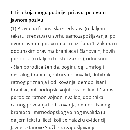
I Lica koja mogu podnijet prijavu po ovom
javnom pozivu
(1) Pravo na finansijska sredstava (u daljem
tekstu: sredstva) u svrhu samozapošljavanja po
ovom javnom pozivu ima lice iz člana 1. Zakona o
dopunskim pravima branilaca i članova njihovih
porodica (u daljem tekstu: Zakon), odnosno:
- član porodice šehida, poginulog, umrlog i
nestalog branioca; ratni vojni invalid; dobitnik
ratnog priznanja i odlikovanja; demobilisani
branilac, mirnodopski vojni invalid, kao i članovi
porodice ratnog vojnog invalida, dobitnika
ratnog priznanja i odlikovanja, demobilisanog
branioca i mirnodopskog vojnog invalida (u
daljem tekstu: lice), koji se nalazi u evidenciji
Javne ustanove Službe za zapošljavanje