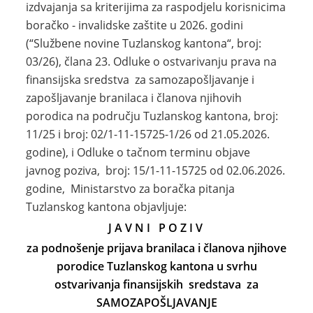
izdvajanja sa kriterijima za raspodjelu korisnicima
boračko - invalidske zaštite u 2026. godini
(“Službene novine Tuzlanskog kantona“, broj:
03/26), člana 23. Odluke o ostvarivanju prava na
finansijska sredstva za samozapošljavanje i
zapošljavanje branilaca i članova njihovih
porodica na području Tuzlanskog kantona, broj:
11/25 i broj: 02/1-11-15725-1/26 od 21.05.2026.
godine), i Odluke o tačnom terminu objave
javnog poziva, broj: 15/1-11-15725 od 02.06.2026.
godine, Ministarstvo za boračka pitanja
Tuzlanskog kantona objavljuje:
J A V N I P O Z I V
za podnošenje prijava branilaca i članova njihove
porodice Tuzlanskog kantona u svrhu
ostvarivanja finansijskih sredstava
za
SAMOZAPOŠLJAVANJE