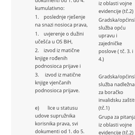
dokumenti od 1. do 4.
iz oblasti vojne
kumulativno:
evidencije (tč.2)
1. poslednje rješenje
Gradska/općins
na snazi nosioca prava,
služba opću
1. uvjerenje o dužini
upravu i
učešća u OS BiH,
zajedničke
2. izvod iz matične
poslove ( tč. 3. i
knjige rođenih
4.)
podnosioca prijave i
3. izvod iz matične
Gradska/općins
knjige vjenčanih
služba nadležna
podnosioca prijave.
za boračko
invalidsku zašti
e) lice u statusu
(tč.1)
udove supružnika
Grupa za pitanj
korisnika prava, svi
iz oblasti vojne
dokumenti od 1. do 5.
evidencije (tč.2)