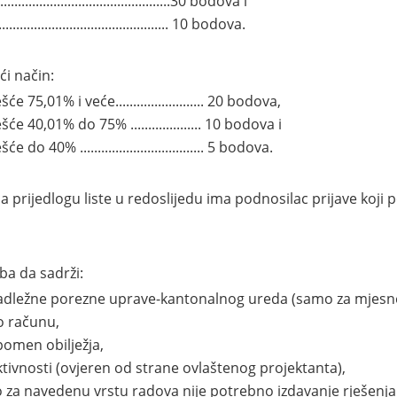
......................................30 bodova i
..................................... 10 bodova.
ći način:
75,01% i veće......................... 20 bodova,
e 40,01% do 75% .................... 10 bodova i
 40% ................................... 5 bodova.
 prijedlogu liste u redoslijedu ima podnosilac prijave koji 
ba da sadrži:
d nadležne porezne uprave-kantonalnog ureda (samo za mjesne
o računu,
pomen obilježja,
tivnosti (ovjeren od strane ovlaštenog projektanta),
ko za navedenu vrstu radova nije potrebno izdavanje rješenja