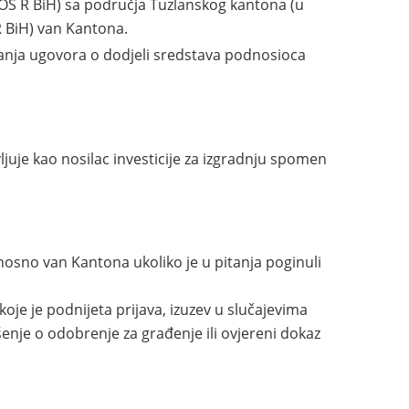
OS R BiH) sa područja Tuzlanskog kantona (u
R BiH) van Kantona.
ivanja ugovora o dodjeli sredstava podnosioca
uje kao nosilac investicije za izgradnju spomen
nosno van Kantona ukoliko je u pitanja poginuli
oje je podnijeta prijava, izuzev u slučajevima
enje o odobrenje za građenje ili ovjereni dokaz