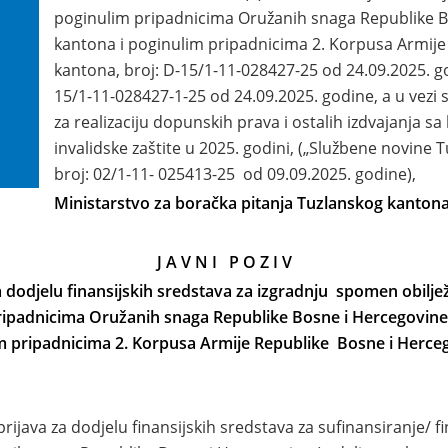
poginulim pripadnicima Oružanih snaga Republike B
kantona i poginulim pripadnicima 2. Korpusa Armije
kantona, broj: D-15/1-11-028427-25 od 24.09.2025. go
15/1-11-028427-1-25 od 24.09.2025. godine, a u vezi
za realizaciju dopunskih prava i ostalih izdvajanja sa
invalidske zaštite u 2025. godini, („Službene novine T
broj: 02/1-11- 025413-25 od 09.09.2025. godine),
Ministarstvo za boračka pitanja Tuzlanskog kantona,
J A V N I P O Z I V
 dodjelu finansijskih sredstava
za izgradnju spomen
obilje
ripadnicima Oružanih snaga Republike Bosne i Hercegovine
m pripadnicima 2. Korpusa Armije Republike Bosne i Herc
va za dodjelu finansijskih sredstava za sufinansiranje/ fin