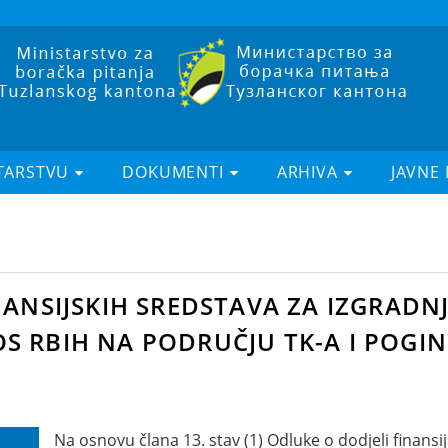
TARSTVU
DOKUMENTI
ARHIVA
JAVNE
NANSIJSKIH SREDSTAVA ZA IZGRADN
S RBIH NA PODRUČJU TK-A I POGIN
Na osnovu člana 13. stav (1) Odluke o dodjeli finansi