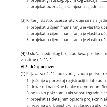
projekat gradskog/općinskog značaja ...................
projekat od značaja za mjesnu zajednicu ..............
(3) Kriterij: vlastito učešće utvrđuje se na slijede
projekat u čijem finansiranju je vlastito učešće 
projekat u čijem finansiranju je vlastito učešć
projekat u čijem finansiranju je vlastito učešće do
(4) U slučaju jednakog broja bodova, prednost na
vlastitog učešća“.
VI Sadržaj prijave:
(1) Prijava za učešće po ovom Javnom pozivu tre
rješenje o poreskoj registraciji izdato o
dokaz od nadležne banke o otvorenom žir
odluka o pokretanju aktivnosti izgradnje s
projekat sa detaljnim opisom projektnih ak
rješenje o urbanističkoj saglasnosti ukoli