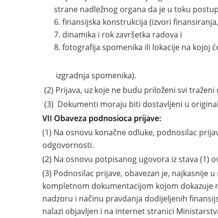
strane nadležnog organa da je u toku post
finansijska konstrukcija (izvori finansiran
dinamika i rok završetka radova i
fotografija spomenika ili lokacije na kojoj će 
izgradnja spomenika).
(2) Prijava, uz koje ne budu priloženi svi traže
(3) Dokumenti moraju biti dostavljeni u originalu
VII Obaveza podnosioca prijave:
(1) Na osnovu konačne odluke, podnosilac prija
odgovornosti.
(2) Na osnovu potpisanog ugovora iz stava (1) 
(3) Podnosilac prijave, obavezan je, najkasnije u
kompletnom dokumentacijom kojom dokazuje na
nadzoru i načinu pravdanja dodijeljenih finansi
nalazi objavljen i na internet stranici Ministarst