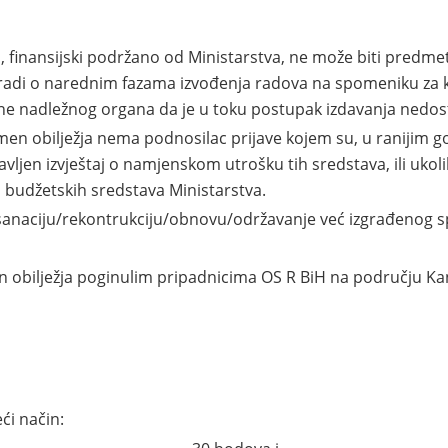
 finansijski podržano od Ministarstva, ne može biti predmet
 radi o narednim fazama izvođenja radova na spomeniku za ko
rane nadležnog organa da je u toku postupak izdavanja ned
omen obilježja nema podnosilac prijave kojem su, u ranijim 
ljen izvještaj о namjenskom utrošku tih sredstava, ili ukoliko
 budžetskih sredstava Ministarstva.
 sanaciju/rekontrukciju/obnovu/održavanje već izgrađenog s
en obilježja poginulim pripadnicima OS R BiH na području Ka
eći način: