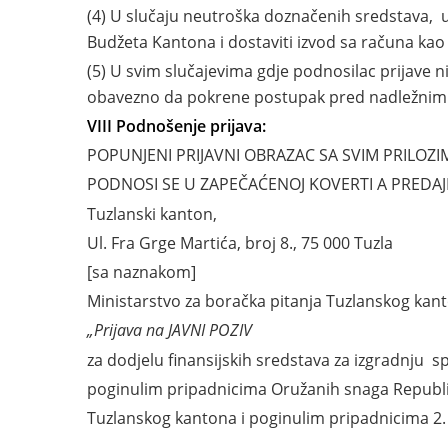
(4) U slučaju neutroška doznačenih sredstava, u 
Budžeta Kantona i dostaviti izvod sa računa kao 
(5) U svim slučajevima gdje podnosilac prijave n
obavezno da pokrene postupak pred nadležnim s
VIII Podnošenje prijava:
POPUNJENI PRIJAVNI OBRAZAC SA SVIM PRILOZI
PODNOSI SE U ZAPEČAĆENOJ KOVERTI A PREDAJ
Tuzlanski kanton,
Ul. Fra Grge Martića, broj 8., 75 000 Tuzla
[sa naznakom]
Ministarstvo za boračka pitanja Tuzlanskog kan
„Prijava na JAVNI POZIV
za dodjelu finansijskih sredstava za izgradnju s
poginulim pripadnicima Oružanih snaga Republ
Tuzlanskog kantona i poginulim pripadnicima 2