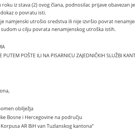
roku iz stava (2) ovog člana, podnosilac prijave obavezan je
dokaz o povratu isti.
ije namjenski utrošio sredstva ili nije izvršio povrat nenamj
udom u cilju povrata nenamjenskog utroška istih.
MA
E PUTEM POŠTE ILI NA PISARNICU ZAJEDNIČKIH SLUŽBI K
tona,
pomen obilježja
ike Bosne i Hercegovine na području
. Korpusa AR BiH van Tuzlanskog kantona“