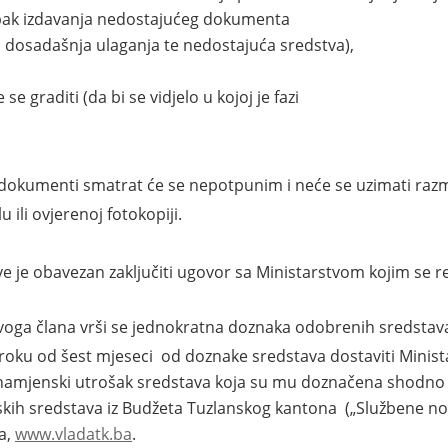
upak izdavanja nedostajućeg dokumenta
ja, dosadašnja ulaganja te nedostajuća sredstva),
se graditi (da bi se vidjelo u kojoj je fazi
ni dokumenti smatrat će se nepotpunim i neće se uzimati raz
 ili ovjerenoj fotokopiji.
ve je obavezan zaključiti ugovor sa Ministarstvom kojim se 
ovoga člana vrši se jednokratna doznaka odobrenih sredstav
 roku od šest mjeseci od doznake sredstava dostaviti Ministar
mjenski utrošak sredstava koja su mu doznačena shodno 
jskih sredstava iz Budžeta Tuzlanskog kantona („Službene nov
va,
www.vladatk.ba
.