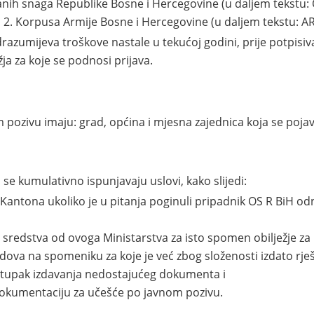
ih snaga Republike Bosne i Hercegovine (u daljem tekstu: 
 2. Korpusa Armije Bosne i Hercegovine (u daljem tekstu: A
odrazumijeva troškove nastale u tekućoj godini, prije potpis
ja za koje se podnosi prijava.
ivu imaju: grad, općina i mjesna zajednica koja se pojavlj
umulativno ispunjavaju uslovi, kako slijedi:
Kantona ukoliko je u pitanja poginuli pripadnik OS R BiH od
 sredstva od ovoga Ministarstva za isto spomen obilježje za k
ova na spomeniku za koje je već zbog složenosti izdato rješ
stupak izdavanja nedostajućeg dokumenta i
dokumentaciju za učešće po javnom pozivu.