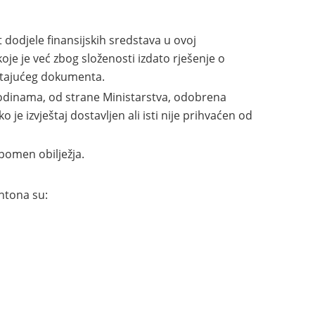
 dodjele finansijskih sredstava u ovoj
je je već zbog složenosti izdato rješenje o
ostajućeg dokumenta.
godinama, od strane Ministarstva, odobrena
 je izvještaj dostavljen ali isti nije prihvaćen od
pomen obilježja.
ntona su: