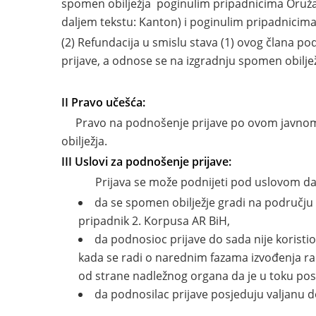
spomen obilježja poginulim pripadnicima Oružan
daljem tekstu: Kanton) i poginulim pripadnicima
(2) Refundacija u smislu stava (1) ovog člana p
prijave, a odnose se na izgradnju spomen obiljež
II Pravo učešća:
Pravo na podnošenje prijave po ovom javnom poz
obilježja.
III Uslovi za podnošenje prijave:
Prijava se može podnijeti pod uslovom da se k
da se spomen obilježje gradi na području 
pripadnik 2. Korpusa AR BiH,
da podnosioc prijave do sada nije koristio
kada se radi o narednim fazama izvođenja rad
od strane nadležnog organa da je u toku po
da podnosilac prijave posjeduju valjanu 