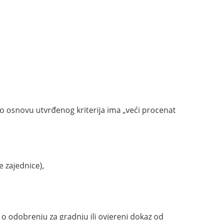
po osnovu utvrđenog kriterija ima „veći procenat
 zajednice),
 o odobrenju za gradnju ili ovjereni dokaz od