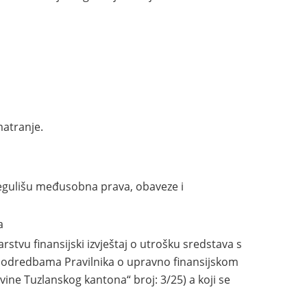
matranje.
regulišu međusobna prava, obaveze i
a
stvu finansijski izvještaj o utrošku sredstava s
odredbama Pravilnika о upravno finansijskom
ine Tuzlanskog kantona“ broj: 3/25) a koji se