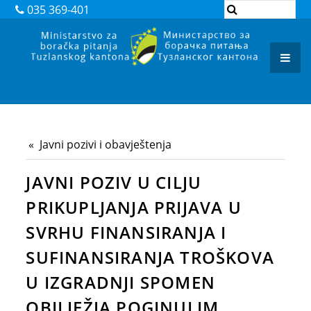
DOKUMENTI
035 369-401
ZAKONI
PODZAKONSKI AKTI
REGISTAR ADMINISTRATIVNIH POSTUPAKA
ARHIVA
Javni pozivi i obavještenja
JAVNI POZIVI I OBAVJEŠTENJA
JAVNI POZIV U CILJU
JAVNE NABAVKE
PRIKUPLJANJA PRIJAVA U
KONTAKT
SVRHU FINANSIRANJA I
SUFINANSIRANJA TROŠKOVA
U IZGRADNJI SPOMEN
OBILJEŽJA POGINULIM