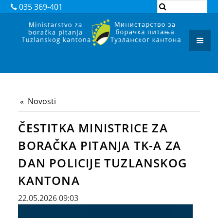
DOKUMENTI
035 369-401
ZAKONI
PODZAKONSKI AKTI
REGISTAR ADMINISTRATIVNIH POSTUPAKA
ARHIVA
Novosti
JAVNI POZIVI I OBAVJEŠTENJA
ČESTITKA MINISTRICE ZA
JAVNE NABAVKE
BORAČKA PITANJA TK-A ZA
KONTAKT
DAN POLICIJE TUZLANSKOG
KANTONA
22.05.2026 09:03